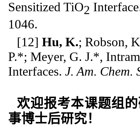
Sensitized TiO
Interface
2
1046.
[12]
Hu, K.
; Robson, K.
P.*; Meyer, G. J.*, Intra
Interfaces.
J. Am. Chem. 
欢迎报考本课题组的
事博士后研究！