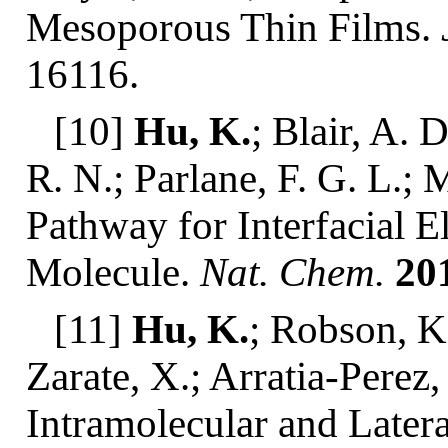
Mesoporous Thin Films.
16116.
[10]
Hu, K.
; Blair, A. 
R. N.; Parlane, F. G. L.; 
Pathway for Interfacial E
Molecule.
Nat. Chem.
20
[11]
Hu, K.
; Robson, K.
Zarate, X.; Arratia-Perez,
Intramolecular and Latera