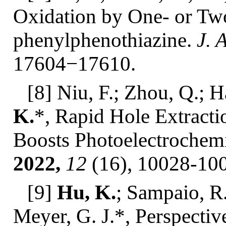
Oxidation by One- or Tw
phenylphenothiazine.
J. 
17604−17610.
[8] Niu, F.; Zhou, Q.; H
K.
*, Rapid Hole Extract
Boosts Photoelectrochemi
2022,
12
(16), 10028-10
[9]
Hu, K.
; Sampaio, R.
Meyer, G. J.*, Perspectiv