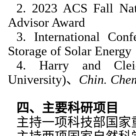
2. 2023 ACS Fall Nat
Advisor Award
3. International Con
Storage of Solar Energ
4. Harry and Clei
University)
、
Chin. Chem
四、主要科研项目
主持一项科技部国家