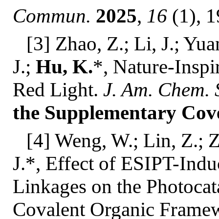
Commun.
2025
,
16
(1), 
[3] Zhao, Z.; Li, J.; Yua
J.;
Hu, K.
*, Nature-Insp
Red Light.
J. Am. Chem. 
the Supplementary Cove
[4] Weng, W.; Lin, Z.; 
J.*, Effect of ESIPT-Ind
Linkages on the Photocat
Covalent Organic Frame