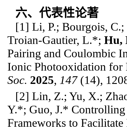
六、代表性论著
[1] Li, P.; Bourgois, C.;
Troian-Gautier, L.*;
Hu, 
Pairing and Coulombic Int
Ionic Photooxidation for
Soc.
2025
,
147
(14), 120
[2] Lin, Z.; Yu, X.; Zha
Y.*; Guo, J.* Controlling
Frameworks to Facilitate