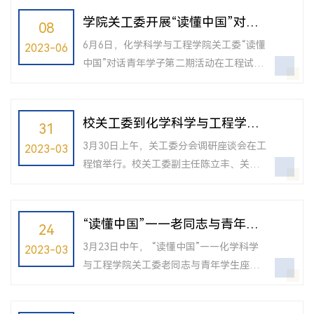
原化学系党总支书记常德春，城建委顾问
流。学院党委书记、关工委分会主任曹同
学院关工委开展“读懂中国”对话
08
委副主任、原化学系主任钱君律，同济大...
成，分会秘书辛珂出席，学院研究生第五
青年学子活动
6月6日，化学科学与工程学院关工委“读懂
2023-06
党支部支委会成员和发展对象参加座谈
中国”对话青年学子第二期活动在工程试验
会，同时推动退休党支部与研究生第五党
馆，学院关工委分会小组代表常德春应邀
支部的共建。党委副书记、关工委分会副
与本支部学生党员、发展对象和入党积极
主任母朝静主持会议。原校党委常委、组
分子代表座谈交流，学院关工委常务副主
校关工委到化学科学与工程学院
31
织部长，曾担任化学系党总支书记十余...
任孙云平，学院党委副书记、关工委副主
分会调研工作
3月30日上午，关工委分会调研座谈会在工
2023-03
任母朝静出席，深入推动退休党支部与研
程馆举行。校关工委副主任陈立丰、关工
究生第五党支部的共建。本次活动以“对话
委秘书长徐讴平、办公室周海英、谢伟芬
基础学科青年学子，培养基础研究创新人
来到化学科学与工程学院开展调研，学院
才”为主题，常德春老师首先与青年学子一
党委书记、关工委分会主任曹同成，关工
“读懂中国”——老同志与青年学
24
起回顾了同济化学的发展历程，...
委分会常务副主任孙云平，党委副书记、
生座谈会举行
3月23日中午， “读懂中国”——化学科学
2023-03
关工委分会副主任母朝静，兼职秘书祝全
与工程学院关工委老同志与青年学生座谈
敬参加调研。母朝静首先汇报了学院关工
会在工程试验馆举行。学院关工委分会小
委分会组织队伍建设、组织领导保障落
组代表常德春、孙云平、王晓平以“老少共
实、近年来工作开展情况，并对工作中存