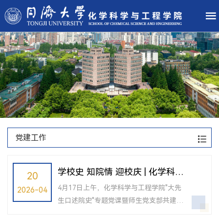
党建工作
学校史 知院情 迎校庆 | 化学科学
20
与工程学院大先生“口述院史”活
4月17日上午，化学科学与工程学院"大先
2026-04
动顺利举行
生口述院史"专题党课暨师生党支部共建活
动在工程馆203室隆重举行。此次活动