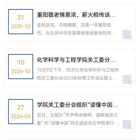
以"学校史，知院情，迎校庆"为主题，通过
邀请学院老专家、老教授为学生讲授院史
重阳敬老情意浓、薪火相传话发
31
党课，在共话院史、共迎校庆中感悟精神
展 | 我院举办退休教师“回娘家”
金秋送爽，丹桂飘香，又逢一年重阳佳
2025-10
传承、凝聚奋进共识。上海市老专家协会
活动
节。为弘扬中华民族尊老敬老爱老的传统
理事、城建委顾问委主任、校党委原常
美德，表达对退休教师的深切关怀与敬
委、原组织部部长、原化学系党总支书记
意，10月27日，我院在化学馆120会议室
常德春，同济大学老教授协会化学科学与
举办了退休教师“回娘家”活动，三十多位
化学科学与工程学院关工委分会
10
工程学院分会会长、学院原党委书记王国
曾经在化学学院（系）辛勤耕耘的老领
2024年秋季工作会议举行
强...
10月9日下午，同济大学化学科学与工程学
2024-10
导、老教师重返熟悉的校园，欢聚一堂，
院关工委分会2024年秋季工作会议暨上海
共叙情谊，共话发展。活动在温馨融洽的
市老专家协会、同济大学老教授协会化学
氛围中拉开帷幕。学院党委书记曹同成首
科学与工程学院分会和关工委分会联席会
先代表学院全体在职师生欢迎退休教师回
议在工程馆举行，围绕进一步促进化学科
学院关工委分会组织“读懂中国”
27
“娘家”，并向各位老前辈致以节日的问候
学与工程学院关工委分会在人才培养、学
师生交流座谈会
和美...
近日，主题为“共学两会精神，凝聚奋进力
2024-03
生党建等工作中的机制和作用开展交流讨
量” 的“读懂中国”师生座谈会在学院举行。
论。上海市老专家协会理事、城建委顾问
学院关工委分会小组代表常德春、孙云
委主任、校党委原常委、原组织部部长、
平、王晓平，应邀与在校学生代表座谈交