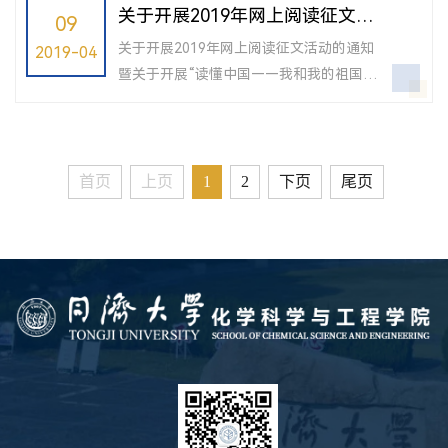
话二十大，踔厉奋发新征程”为主题，应邀
关于开展2019年网上阅读征文活
09
在的困难问题进行了分析，希望得到校关
与在校学生代表座谈交流。学院党委书
动的通知
工...
关于开展2019年网上阅读征文活动的通知
2019-04
记、关工委分会主任曹同成，党委副书
暨关于开展“读懂中国——我和我的祖国”
记、关工委分会副主任母朝静，分会秘书
学生主题教育活动的通知 各位同学： 今年
祝全敬出席，学院研究生第五党支部支委
是新中国成立七十周年，为纪念这一盛
会成员和骨干学生党员代表参加座谈会，
事，更好地激发青年学生爱党、爱国、爱
同时推动退休党支部与研究生第五党支...
校、爱学业、爱事...
首页
上页
1
2
下页
尾页