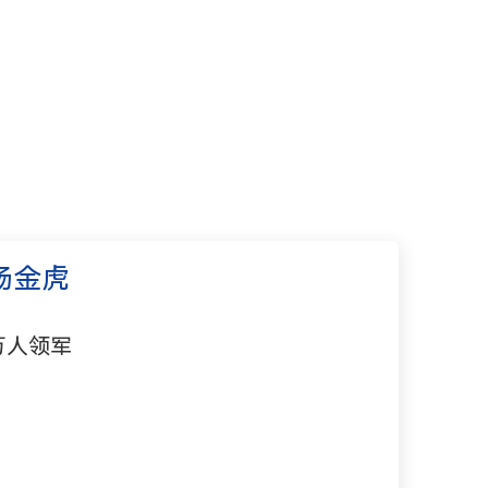
杨金虎
万人领军