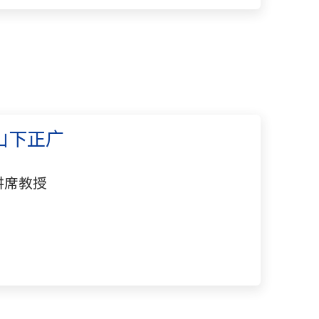
山下正广
讲席教授