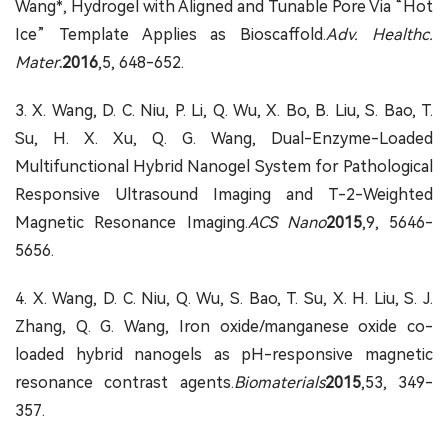
Wang*, Hydrogel with Aligned and Tunable Pore Via “Hot
Ice” Template Applies as Bioscaffold.
Adv. Healthc.
Mater
.2016
,5, 648-652.
3. X. Wang, D. C. Niu, P. Li, Q. Wu, X. Bo, B. Liu, S. Bao, T.
Su, H. X. Xu, Q. G. Wang, Dual-Enzyme-Loaded
Multifunctional Hybrid Nanogel System for Pathological
Responsive Ultrasound Imaging and T-2-Weighted
Magnetic Resonance Imaging.
ACS Nano
2015
,9, 5646-
5656.
4. X. Wang, D. C. Niu, Q. Wu, S. Bao, T. Su, X. H. Liu, S. J.
Zhang, Q. G. Wang, Iron oxide/manganese oxide co-
loaded hybrid nanogels as pH-responsive magnetic
resonance contrast agents.
Biomaterials
2015
,53, 349-
357.