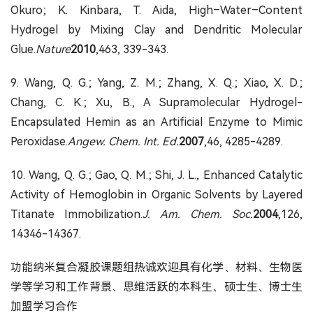
Okuro; K. Kinbara, T. Aida, High–Water–Content
Hydrogel by Mixing Clay and Dendritic Molecular
Glue.
Nature
2010
,463, 339-343.
9. Wang, Q. G.; Yang, Z. M.; Zhang, X. Q.; Xiao, X. D.;
Chang, C. K.; Xu, B., A Supramolecular Hydrogel-
Encapsulated Hemin as an Artificial Enzyme to Mimic
Peroxidase.
Angew. Chem. Int. Ed.
2007
,46, 4285-4289.
10. Wang, Q. G.; Gao, Q. M.; Shi, J. L., Enhanced Catalytic
Activity of Hemoglobin in Organic Solvents by Layered
Titanate Immobilization.
J. Am. Chem. Soc.
2004
,126,
14346-14367.
功能纳米复合凝胶课题组热诚欢迎具有化学、材料、生物医
学等学习和工作背景、思维活跃的本科生、硕士生、博士生
加盟学习合作