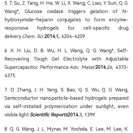
5. T. Su, Z. Tang, H. He, W. Li, X. Wang, C. Liao, Y. Sun, Q. G.
Wang*, Glucose oxidase triggers gelation of N-
hydroxyimide–heparin conjugates to form enzyme-
responsive hydrogels for cell-specific drug
delivery.
Chem. Sci.
2014
,5, 4204-4209.
6. X. H. Liu, D. B. Wu, H. L. Wang, Q. G. Wang*, Self-
Recovering Tough Gel Electrolyte with Adjustable
Supercapacitor Performance.
Adv. Mater.
2014
,26, 4370-
4375.
7. D. Zhang, J. H. Yang, S. Bao, Q. S. Wu, Q. G. Wang,
Semiconductor nanoparticle-based hydrogels prepared
via self-initiated polymerization under sunlight, even
visible light.
Scientific Reports
2014
,3, 1399.
8. Q. G. Wang, J. L. Mynar, M. Yoshida, E. Lee, M. Lee, K.