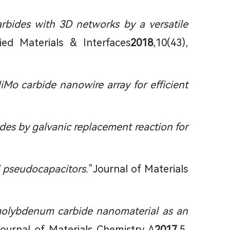
arbides with 3D networks by a versatile
ed Materials & Interfaces
2018
,10(43),
iMo carbide nanowire array for efficient
odes by galvanic replacement reaction for
 pseudocapacitors.
”Journal of Materials
 molybdenum carbide nanomaterial as an
Journal of Materials Chemistry A
2017
,5,