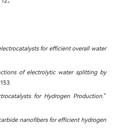
12。
ctrocatalysts for efficient overall water
tions of electrolytic water splitting by
3153.
trocatalysts for Hydrogen Production.
”
bide nanofibers for efficient hydrogen