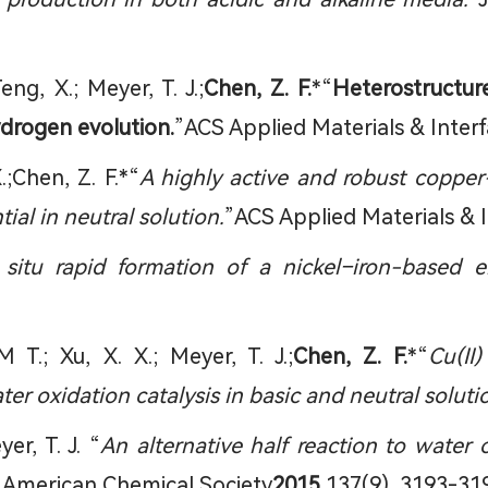
eng, X.; Meyer, T. J.;
Chen, Z. F.
*“
Heterostructur
ydrogen evolution.
”ACS Applied Materials & Inter
X.;Chen, Z. F.*“
A highly active and robust copper
ial in neutral solution.
”ACS Applied Materials & 
 situ rapid formation of a nickel−iron-based el
M T.; Xu, X. X.; Meyer, T. J.;
Chen, Z. F.
*“
Cu(II
oxidation catalysis in basic and neutral soluti
er, T. J. “
An alternative half reaction to water 
e American Chemical Society
2015
,137(9), 3193-31