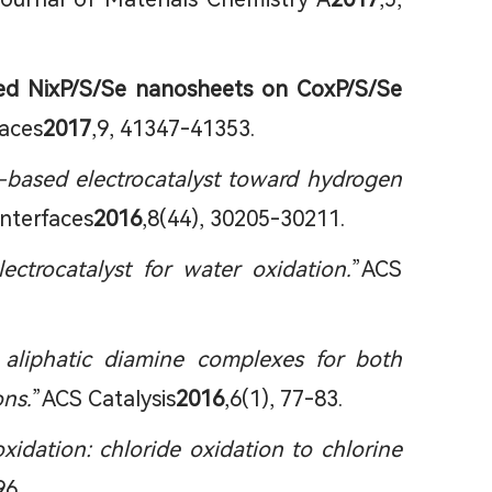
ed NixP/S/Se nanosheets on CoxP/S/Se
faces
2017
,9, 41347-41353.
-based electrocatalyst toward hydrogen
Interfaces
2016
,8(44), 30205-30211.
ectrocatalyst for water oxidation.
”ACS
) aliphatic diamine complexes for both
ons.
”ACS Catalysis
2016
,6(1), 77-83.
oxidation: chloride oxidation to chlorine
96.