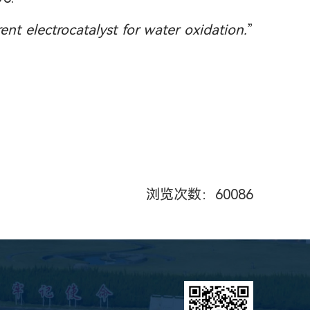
nt electrocatalyst for water oxidation.
”
浏览次数：
60086