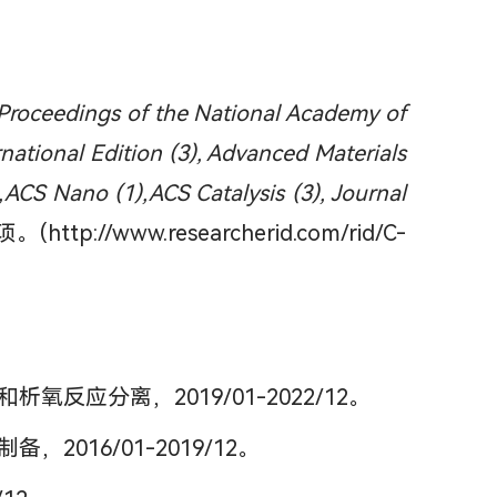
Proceedings of the National Academy of
ational Edition (3), Advanced Materials
,ACS Nano (1),ACS Catalysis (3), Journal
ww.researcherid.com/rid/C-
分离，2019/01-2022/12。
16/01-2019/12。