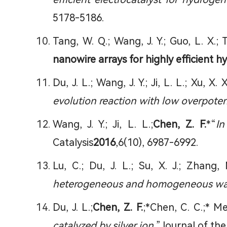
5178-5186.
Tang, W. Q.; Wang, J. Y.; Guo, L. X.; T
nanowire arrays for highly efficient h
Du, J. L.; Wang, J. Y.; Ji, L. L.; Xu, X. 
evolution reaction with low overpotent
Wang, J. Y.; Ji, L. L.;
Chen, Z. F.
*“
In
Catalysis
2016
,6(10), 6987-6992.
Lu, C.; Du, J. L.; Su, X. J.; Zhang, 
heterogeneous and homogeneous water 
Du, J. L.;
Chen, Z. F.
;*Chen, C. C.;* Mey
catalyzed by silver ion.
”Journal of th