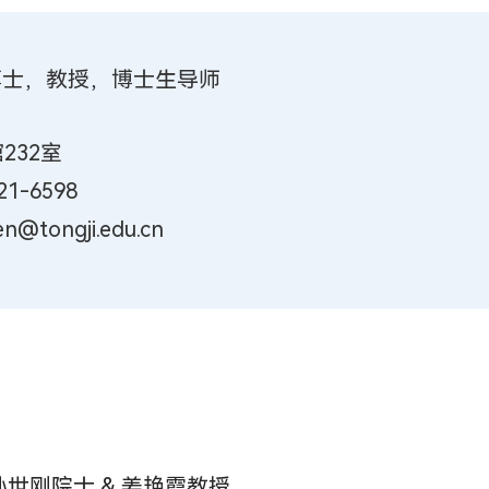
博士，教授，博士生导师
232室
1-6598
tongji.edu.cn
：孙世刚院士 & 姜艳霞教授