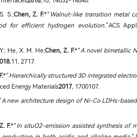
Interfaces
2018
,10, 14632-14640.
S. S.;
Chen, Z. F.
*“
Walnut-like transition metal c
od for efficient hydrogen evolution.
”ACS Appli
 Y.; He, X. M. He;
Chen, Z. F.
*“
A novel bimetallic N
018
,11, 2717.
F.
*“
Hierarchically structured 3D integrated electr
ced Energy Materials
2017
, 1700107.
“
A new architecture design of Ni-Co LDHs-based
. F.
*“
In situO2-emission assisted synthesis of
n production in both acidic and alkaline media.
”