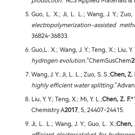
production.
”ACS Applied Materials & 
Guo, L. X.; Ji, L. L.; Wang, J. Y.; Zuo, 
electropolymerization-assisted meth
36824-36833.
Guo,L. X.; Wang, J. Y.; Teng, X.; Liu, Y.
hydrogen evolution.
”ChemSusChem
2
Wang, J. Y.; Ji, L. L.; Zuo, S. S.;
Chen, Z. 
highly efficient water splitting.
”Advan
Liu, Y. Y.; Teng, X.; Mi, Y. L.;
Chen, Z. F.
*
Chemistry A
2017
, 5, 24407-24415.
Ji, L. L.; Wang, J. Y.; Guo, L. X.;
Chen, Z
efficient electrocatalyst for hydroge