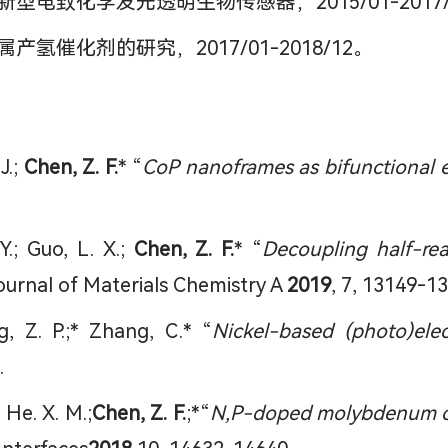
致化学发光透明生物传感器，2015/01-2017/
催化剂的研究，2017/01-2018/12。
 J.;
Chen, Z. F.
* “
CoP nanoframes as bifunctional ele
 Y.; Guo, L. X.;
Chen, Z. F.
* “
Decoupling half-reac
ournal of Materials Chemistry A
2019
, 7, 13149-1
g, Z. P.;* Zhang, C.* “
Nickel-based (photo)elec
.
; He. X. M.;
Chen, Z. F.
;*“
N,P-doped molybdenum car