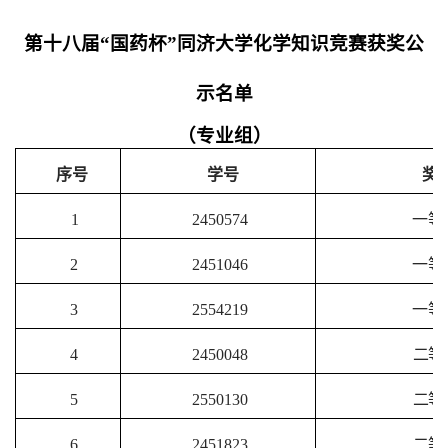
第十八届“国药杯”同济大学化学知识竞赛获奖公
示名单
（专业组）
序号
学号
奖
1
2450574
一等
2
2451046
一等
3
2554219
一等
4
2450048
二等
5
2550130
二等
6
2451823
二等