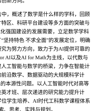
和创新方向。
告中，概述了数学是什么样的学科，回顾
才特区、科研平台建设等多方面的突破与
代化强国建设的发展需要，立足数学学科
了
“
坚持特色
不求全面
”
的发展定位，明确
研究为努力方向，致力于为
AI
提供可靠的
or AI
以及
AI for Math
为主线，以代数与
建人工智能与数学的桥梁，力争在智能计
的前沿数学、数据驱动的大规模科学计
础的本源性问题。以人工智能时代对高等
技英才班、层次递进的研究能力提升计
学位学生培养、
AI
时代工科数学课程体系
索、思考、实践与规划。