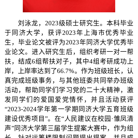
刘泳龙，
2023
级硕士研究生。本科毕业
于同济大学，获评
2023
年上海市优秀毕业
生，毕业论文被评为
2023
年同济大学优秀毕
业论文。进入研究生后，组织考研一对一帮
扶，结成
6
组帮扶对子，其中
4
组考研成功上
岸，上岸率达到了
66.7%
。作为班级班长，认
真完成班级事务，与其他班委共同举办班级
活动，帮助同学们学习党的二十大精神，激
发同学们的爱国爱党情怀，并且活动获评
“2023-2024
学年第一学期同济大学五育班级
建设优秀项目
”
。在
“
人民建议在校园
·
雏凤清
声
”
同济大学第三届学生提案大赛中，作为组
长，针对运筹楼限制问题提出提案，并且成