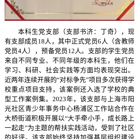
本科生党支部（支部书济：丁奇），现
有支部成员
18
人，其中正式党员
6
人（含教师
党员
4
人），预备党员
12
人。支部的学生党员
来自不同专业、不同年级的本科生，他们在
学习、科研、社会实践等方面均表现突出。
近两年连续开展的
“
对标争先
”
项目多次获得学
校重点项目支持，该案例还入选了学校的典
型工作案例集。
2023
年，该支部与上海市阳
光社区青少年事务中心杨浦区工作站合作在
大桥街道积极开展以
“
大手牵小手，成长路上
一起走
”
为主题的帮扶实践活动，受到了社区
的好评。该支部始终坚持加强基层组织建设