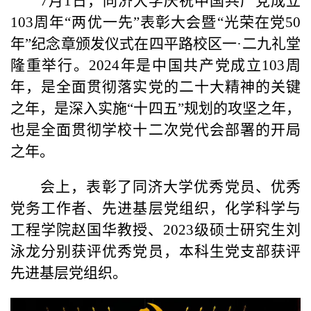
7
月
1
日，同济大学庆祝中国共产党成立
103
周年
“
两优一先
”
表彰大会暨
“
光荣在党
50
年
”
纪念章颁发仪式在四平路校区一
·
二九礼堂
隆重举行。
2024
年是中国共产党成立
103
周
年，是全面贯彻落实党的二十大精神的关键
之年，是深入实施
“
十四五
”
规划的攻坚之年，
也是全面贯彻学校十二次党代会部署的开局
之年。
会上，表彰了同济大学优秀党员、优秀
党务工作者、先进基层党组织，化学科学与
工程学院赵国华教授、
2023
级硕士研究生刘
泳龙分别获评优秀党员，本科生党支部获评
先进基层党组织。