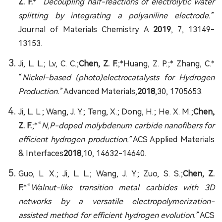
Z. F.
* “
Decoupling half-reactions of electrolytic water
splitting by integrating a polyaniline electrode.
”
Journal of Materials Chemistry A
2019
, 7, 13149-
13153.
Ji, L. L.; Lv, C. C.;
Chen, Z. F.
;*Huang, Z. P.;* Zhang, C.*
“
Nickel-based (photo)electrocatalysts for Hydrogen
Production.
”Advanced Materials,
2018
,30, 1705653.
Ji, L. L.; Wang, J. Y.; Teng, X.; Dong, H.; He. X. M.;
Chen,
Z. F.
;*“
N,P-doped molybdenum carbide nanofibers for
efficient hydrogen production.
”ACS Applied Materials
& Interfaces
2018
,10, 14632-14640.
Guo, L. X.; Ji, L. L.; Wang, J. Y.; Zuo, S. S.;
Chen, Z.
F.
*“
Walnut-like transition metal carbides with 3D
networks by a versatile electropolymerization-
assisted method for efficient hydrogen evolution.
”ACS