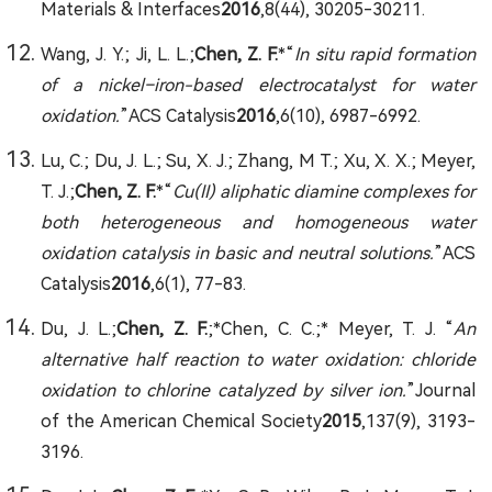
Materials & Interfaces
2016
,8(44), 30205-30211.
Wang, J. Y.; Ji, L. L.;
Chen, Z. F.
*“
In situ rapid formation
of a nickel−iron-based electrocatalyst for water
oxidation.
”ACS Catalysis
2016
,6(10), 6987-6992.
Lu, C.; Du, J. L.; Su, X. J.; Zhang, M T.; Xu, X. X.; Meyer,
T. J.;
Chen, Z. F.
*“
Cu(II) aliphatic diamine complexes for
both heterogeneous and homogeneous water
oxidation catalysis in basic and neutral solutions.
”ACS
Catalysis
2016
,6(1), 77-83.
Du, J. L.;
Chen, Z. F.
;*Chen, C. C.;* Meyer, T. J. “
An
alternative half reaction to water oxidation: chloride
oxidation to chlorine catalyzed by silver ion.
”Journal
of the American Chemical Society
2015
,137(9), 3193-
3196.