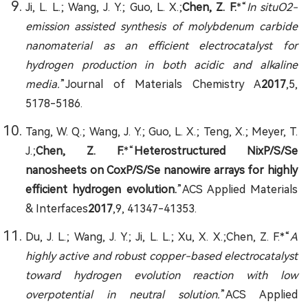
Ji, L. L.; Wang, J. Y.; Guo, L. X.;
Chen, Z. F.
*“
In situO2-
emission assisted synthesis of molybdenum carbide
nanomaterial as an efficient electrocatalyst for
hydrogen production in both acidic and alkaline
media.
”Journal of Materials Chemistry A
2017
,5,
5178-5186.
Tang, W. Q.; Wang, J. Y.; Guo, L. X.; Teng, X.; Meyer, T.
J.;
Chen, Z. F.
*“
Heterostructured NixP/S/Se
nanosheets on CoxP/S/Se nanowire arrays for highly
efficient hydrogen evolution.
”ACS Applied Materials
& Interfaces
2017
,9, 41347-41353.
Du, J. L.; Wang, J. Y.; Ji, L. L.; Xu, X. X.;Chen, Z. F.*“
A
highly active and robust copper-based electrocatalyst
toward hydrogen evolution reaction with low
overpotential in neutral solution.
”ACS Applied