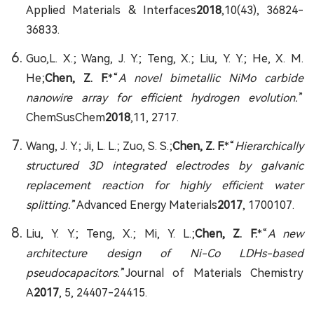
Applied Materials & Interfaces
2018
,10(43), 36824-
36833.
Guo,L. X.; Wang, J. Y.; Teng, X.; Liu, Y. Y.; He, X. M.
He;
Chen, Z. F.
*“
A novel bimetallic NiMo carbide
nanowire array for efficient hydrogen evolution.
”
ChemSusChem
2018
,11, 2717.
Wang, J. Y.; Ji, L. L.; Zuo, S. S.;
Chen, Z. F.
*“
Hierarchically
structured 3D integrated electrodes by galvanic
replacement reaction for highly efficient water
splitting.
”Advanced Energy Materials
2017
, 1700107.
Liu, Y. Y.; Teng, X.; Mi, Y. L.;
Chen, Z. F.
*“
A new
architecture design of Ni-Co LDHs-based
pseudocapacitors.
”Journal of Materials Chemistry
A
2017
, 5, 24407-24415.