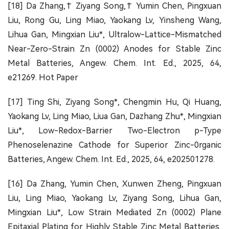
[18] Da Zhang,† Ziyang Song,† Yumin Chen, Pingxuan
Liu, Rong Gu, Ling Miao, Yaokang Lv, Yinsheng Wang,
Lihua Gan, Mingxian Liu*, Ultralow-Lattice-Mismatched
Near-Zero-Strain Zn (0002) Anodes for Stable Zinc
Metal Batteries, Angew. Chem. Int. Ed., 2025, 64,
e21269. Hot Paper
[17] Ting Shi, Ziyang Song*, Chengmin Hu, Qi Huang,
Yaokang Lv, Ling Miao, Liua Gan, Dazhang Zhu*, Mingxian
Liu*, Low-Redox-Barrier Two-Electron p-Type
Phenoselenazine Cathode for Superior Zinc-0rganic
Batteries, Angew. Chem. Int. Ed., 2025, 64, e202501278.
[16] Da Zhang, Yumin Chen, Xunwen Zheng, Pingxuan
Liu, Ling Miao, Yaokang Lv, Ziyang Song, Lihua Gan,
Mingxian Liu*, Low Strain Mediated Zn (0002) Plane
Epitaxial Plating for Highly Stable Zinc Metal Batteries,