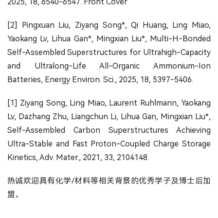
2025, 18, 6540-6547. Front Cover
[2] Pingxuan Liu, Ziyang Song*, Qi Huang, Ling Miao,
Yaokang Lv, Lihua Gan*, Mingxian Liu*, Multi-H-Bonded
Self-Assembled Superstructures for Ultrahigh-Capacity
and Ultralong-Life All-Organic Ammonium-Ion
Batteries, Energy Environ. Sci., 2025, 18, 5397-5406.
[1] Ziyang Song, Ling Miao, Laurent Ruhlmann, Yaokang
Lv, Dazhang Zhu, Liangchun Li, Lihua Gan, Mingxian Liu*,
Self-Assembled Carbon Superstructures Achieving
Ultra-Stable and Fast Proton-Coupled Charge Storage
Kinetics, Adv. Mater., 2021, 33, 2104148.
热诚欢迎具有化学/材料等相关背景的优秀学子及博士后加
盟。