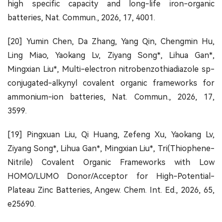
high specific capacity and long-life iron-organic
batteries, Nat. Commun., 2026, 17, 4001.
[20] Yumin Chen, Da Zhang, Yang Qin, Chengmin Hu,
Ling Miao, Yaokang Lv, Ziyang Song*, Lihua Gan*,
Mingxian Liu*, Multi-electron nitrobenzothiadiazole sp-
conjugated-alkynyl covalent organic frameworks for
ammonium-ion batteries, Nat. Commun., 2026, 17,
3599.
[19] Pingxuan Liu, Qi Huang, Zefeng Xu, Yaokang Lv,
Ziyang Song*, Lihua Gan*, Mingxian Liu*, Tri(Thiophene-
Nitrile) Covalent Organic Frameworks with Low
HOMO/LUMO Donor/Acceptor for High-Potential-
Plateau Zinc Batteries, Angew. Chem. Int. Ed., 2026, 65,
e25690.