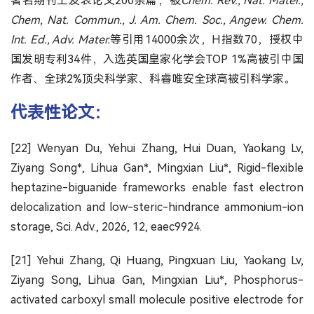
著名期刊上发表论文200余篇，被
Chem. Rev., Nat. Mater.,
Chem, Nat. Commun., J. Am. Chem. Soc., Angew. Chem.
Int. Ed., Adv. Mater.
等引用14000余次，H指数70，授权中
国发明专利34件，入选英国皇家化学会TOP 1%高被引中国
作者、全球2%顶尖科学家、科睿唯安全球高被引科学家。
代表性论文：
[22] Wenyan Du, Yehui Zhang, Hui Duan, Yaokang Lv,
Ziyang Song*, Lihua Gan*, Mingxian Liu*, Rigid-flexible
heptazine-biguanide frameworks enable fast electron
delocalization and low-steric-hindrance ammonium-ion
storage, Sci. Adv., 2026, 12, eaec9924.
[21] Yehui Zhang, Qi Huang, Pingxuan Liu, Yaokang Lv,
Ziyang Song, Lihua Gan, Mingxian Liu*, Phosphorus-
activated carboxyl small molecule positive electrode for