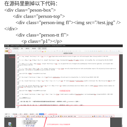
在源码里删掉以下代码：
<div class="peson-box">
<div class="person-top">
<div class="person-img fl"><img src="/test.jpg" />
</div>
<div class="person-tt fl">
<p class="p1"></p>