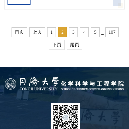
加此次活动。会议伊始，唐育虹老师以“用
心、细心、耐心”为核心，阐述了学院心理
健康工作的理念与实践方向，强调“心理育
人需倾注情感、深耕细节、久久为功”。会
上，同济大学2024年度优秀心...
首页
上页
1
2
3
4
5
107
...
下页
尾页