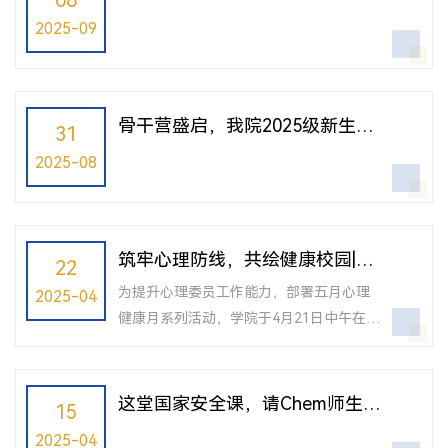
08
2025-09
骨干营盛启，我院2025级新生携
31
梦出发！
2025-08
筑牢心理防线，共绘健康校园|我
22
院2025年度心理委员培训暨五月
为提升心理委员工作能力，部署五月心理
2025-04
心理健康月动员大会顺利举办
健康月系列活动，学院于4月21日中午在工
程馆203举办“2025年度同济大学化学学院
心理委员培训暨五月心理健康月动员大
会”。学院党委副书记唐育虹、学院心理辅
这堂国家安全课，请Chem师生共
15
导员丁奇、刘伟伟及全体本研心理委员参
同关注！
2025-04