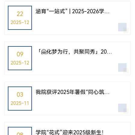
涵育“一站式” | 2025-2026学年
22
秋季学期彰武9楼驻楼导师工作站
2025-12
建设工作总结
「🤗化梦为行，共聚同秀」2025
09
年学生骨干论坛筑梦启程‼️
2025-12
我院获评2025年暑假“同心筑
03
梦，济世中华”学生资助政策宣传
2025-11
活动“优秀组织单位”!
学院“花式”迎来2025级新生！