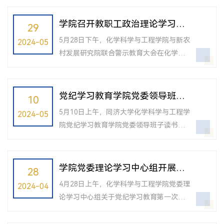
安全管理办公室邢露老师应邀作安全教育
专题报告，学院全体教职工参加会议，会
学院召开教职工政治理论学习暨
29
议由学院党委书记曹同成主持。邢露作题
警示教育大会
5月28日下午，化学科学与工程学院与新农
2024-05
为《化学品事故的预防和应急安全处理》
村发展研究院联合警示教育大会在化学馆
的报告，她结合大量案例从化学品事故产
举行，同济大学纪委副书记杨正宏、科研
生的原因、后果及其危害、风险评估、如
管理部副部长马彬应邀作警示教育报告。
何预防等方面进行了讲解，帮助老师们深
新农村发展研究院院长张亚雷、化学科学
党纪学习教育学院党委领导班子
10
刻认识预防化学品事故的重要性，以及出...
与工程学院党政班子成员及两院全体教职
读书班第二次集中学习举行
5月10日上午，同济大学化学科学与工程学
2024-05
工参加会议，会议由化学科学与工程学院
院党纪学习教育学院党委领导班子读书班
党委副书记、纪委书记赵红颖主持。杨正
举行第二次集中学习。党委书记曹同成主
宏作题为《心存纪法戒尺 做新时代好老
持读书班学习，院长张弛等学院班子成员
师》的报告。杨正宏副书记从关于教育、
参加学习。井冈山大学化学化工学院党委
学院党委理论学习中心组开展党
28
纪法戒尺和启航引路等三个方面进行了讲...
书记康云峰（目前在同济大学化学科学与
纪学习教育第一次集中学习
4月28日上午，化学科学与工程学院党委理
2024-04
工程学院挂职）和副院长柳华杰分别领学
论学习中心组关于党纪学习教育第一次集
《中国共产党纪律处分条例》廉洁纪律专
体学习会议在工程馆举行，党委书记曹同
题、群众纪律专题，与会人员交流了学习
成主持会议，院长张弛等学院党委理论学