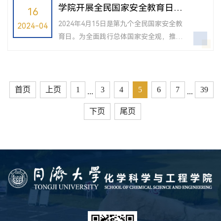
作为联系基层党支部的校领导出席研究生
学院开展全民国家安全教育日宣
16
习贯彻习近平总书记在湖南省长沙市主持
第四党支部组织生活，学院党委书记曹同
传活动
召...
2024年4月15日是第九个全民国家安全教
2024-04
成陪同参加。学院党委委员除参加所在支
育日。为全面践行总体国家安全观，推动
部组织生活，还列席了所联系党支部的组
国家安全宣传教育广泛深入发展普及，切
织生活并分享学习体会。在研究生第四党
实增强全民国家安全意识和素养，同济大
支部组织生活会上，支部书记王正明主持
学化学科学与工程学院纪委牵头，积极开
会议并简单回顾了4月14日集中培训的内...
展“4・15全民国家安全教育日”宣传活动，
首页
上页
1
3
4
5
6
7
39
...
...
将相关知识普及给广大师生，强化师生保
下页
尾页
护国家安全意识。当日中午，化学科学与
工程学院纪委在化学馆一楼大厅开展宣传
活动，通过在大厅张贴海报、电子屏播放
宣传标语、设置宣传易拉宝、在化学馆...