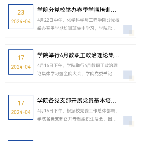
体会。会议强调，领导干部要进一步提高
习中心组成员参加。曹同成介绍了同济大
学院分党校举办春季学期培训班
23
政治站位，坚持原原本本、逐章逐条学习...
学党纪学习教育工作方案，并就学院党纪
集中学习暨安全教育专题讲座
4月22日中午，化学科学与工程学院分党校
2024-04
学习教育的有关安排做出说明，领学了党
举办春季学期培训班集中学习，学院党委
纪学习教育有关文件精神。随后，中心组
书记曹同成出席并讲话，保卫处副处长刘
围绕党纪学习教育第一次主题开展集体学
涛应邀作安全教育专题讲座，参加本期培
习，由党委副书记赵红颖领学新修订的
训班的发展对象、入党积极分子等40余人
学院举行4月教职工政治理论集体
17
《中国共产党纪律处分条例》总则部分和
参加学习。党委副书记母朝静主持会议。
学习暨全院大会
对...
4月16日下午，学院举行4月教职工政治理
2024-04
曹同成在讲话中向学员们提出要求，希望
论集体学习暨全院大会，学院党委书记曹
大家在参加培训期间及后续继续追求入党
同成主持会议，院长张弛与全体教职员工
的过程中，进一步提高认识，强化理论学
出席会议。曹同成领学了4月教职工政治理
习；遵守纪律，严守党规党纪；学以致
论学习内容：学习贯彻习近平总书记在参
学院各党支部开展党员基本培训
17
用，争做先锋表率。祝愿大家学有所获，
加江苏代表团审议时发表的重要讲话精
第一次交流讨论
顺...
4月16日下午，根据校党委工作总体部署，
2024-04
神、学习贯彻习近平总书记在看望参加政
学院各党支部召开专题组织生活会，围绕4
协会议的民革科技界环境资源界委员时发
月14日师生党员集中培训开展第一次交流
表的重要讲话精神、学习贯彻习近平总书
讨论。校党委常委、宣传部部长端木怡雯
记在湖南考察时发表的重要讲话精神、学