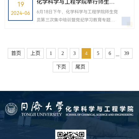
化学科学与工程学院举行师生党
19
进党纪学习教育走深走实，在中国...
讨。党委书记曹同成主持读书班学习，学
员第三次集中培训，党委书记讲
6月18日下午，化学科学与工程学院师生党
2024-06
院班子成员参加学习。曹同成领学了《条
授专题党课
员第三次集中培训暨党纪学习教育专题党
例》生活纪律专题，党委副书记母朝静领
课开讲，学院党委书记曹同成作报告，主
学工作纪律专题，与会人员交流了学习体
题为学习贯彻习近平总书记关于加强党的
会。会上，曹同成还就系统深入学习《习
纪律教育的重要论述以及习近平总书记关
近平关于全面加强党的纪律建设论述摘
于教育和强化基础研究等重要讲话精神，
首页
上页
1
2
3
4
5
6
39
...
编》...
全面落实同济大学第十二次党代会任务，
下页
尾页
全面提升同济化学学科服务新质生产力的
水平。本次党课设主会场及3个分会场，
200多名师生党员共上一堂课。在报告中，
曹同成从学习贯彻习近平总书记关于教育...