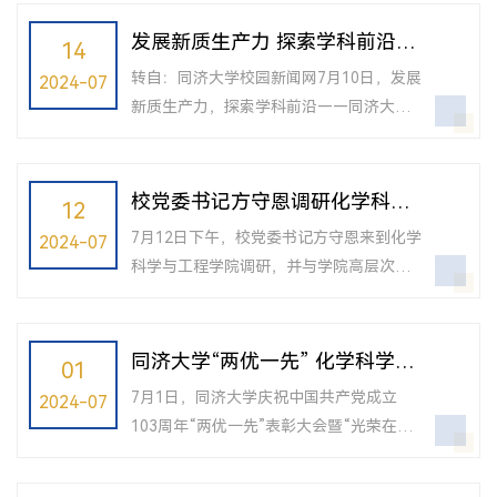
发展新质生产力 探索学科前沿
14
——同济大学学科发展系列报告
转自：同济大学校园新闻网7月10日，发展
2024-07
会第五场开讲
新质生产力，探索学科前沿——同济大学
学科发展系列报告会第五场举行。同济大
学校长、中国工程院院士郑庆华出席并讲
话，同济大学副校长许学军、复旦大学上
校党委书记方守恩调研化学科学
12
海数学中心首席教授沈维孝院士、上海交
与工程学院
7月12日下午，校党委书记方守恩来到化学
2024-07
通大学物理与天文学院贾金锋院士、中国
科学与工程学院调研，并与学院高层次人
科学院上海有机化学研究所所长唐勇院
才代表、学院党政班子成员座谈交流。党
士、同济大学物理科学与工程学院院长程
委办公室相关同志陪同调研。座谈会上，
鑫彬、同济大学化学科学与工程学院院长
化学科学与工程学院负责人全面汇报了学
同济大学“两优一先” 化学科学与
01
张弛等专家学者出席报告会。郑庆华指
院学科发展现状、工作进展和改革设想。
工程学院获奖个人与组织风采
出，...
7月1日，同济大学庆祝中国共产党成立
2024-07
与会学院班子成员和教师代表分别围绕各
103周年“两优一先”表彰大会暨“光荣在党
自的工作以及助力学院学科高质量发展进
50年”纪念章颁发仪式在四平路校区一·二
行了汇报与交流。方守恩充分肯定了化学
九礼堂隆重举行。2024年是中国共产党成