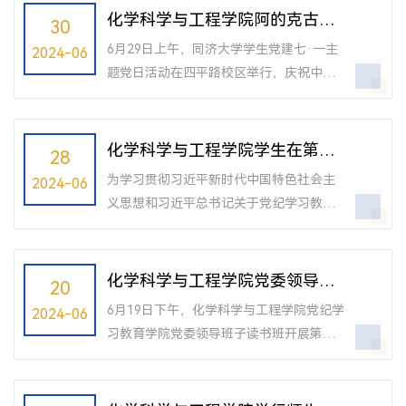
科学与工程学院近年来取得的成绩，对学
立103周年，是全面贯彻落实党的二十大精
化学科学与工程学院阿的克古在
30
院未来发展定位、学科内涵建设提出了工...
神的关键之年，是深入实施“十四五”规划
学生党建七·一主题党日活动上分
6月29日上午，同济大学学生党建七·一主
2024-06
的攻坚之年，也是全面贯彻学校十二次党
享成长故事
题党日活动在四平路校区举行，庆祝中国
代会部署的开局之年。会上，表彰了同济
共产党建党103周年。校党委副书记彭震伟
大学优秀党员、优秀党务工作者、先进基
围绕学生党员党纪学习教育讲授专题党
层党组织，化学科学与工程学院赵国华教
课。党委学研工部、党委组织部、党委宣
化学科学与工程学院学生在第二
28
授、2023级硕士研究生刘泳龙分别获...
传部、校团委相关负责人及各学院辅导
学习联盟党纪知识竞赛上荣获佳
为学习贯彻习近平新时代中国特色社会主
2024-06
员、学生党支部书记、毕业生党员及新入
绩
义思想和习近平总书记关于党纪学习教育
党党员代表等200余人参加活动。会议表彰
的重要讲话和重要指示精神，推进党纪学
了2024年学生先锋党支部、先锋党员和学
习教育走深走实，在中国共产党成立103周
生党建优秀项目。会上，化学科学与工程
年之际，同济大学分党校第二学习联盟在6
化学科学与工程学院党委领导班
20
学院2022级硕士研究生、研究生第五党支
月27日于德文图书馆二楼报告厅开展“遵规
子党纪学习教育专题读书班开展
部...
6月19日下午，化学科学与工程学院党纪学
2024-06
守纪刻印在心 忠诚担当践之于行” 党纪知
第三次集中学习
习教育学院党委领导班子读书班开展第三
识竞赛。为学习贯彻习近平新时代中国特
次集中学习，围绕新修订的《中国共产党
色社会主义思想和习近平总书记关于党纪
纪律处分条例》（以下简称《条例》）工
学习教育的重要讲话和重要指示精神，推
作纪律专题、生活纪律专题开展学习研