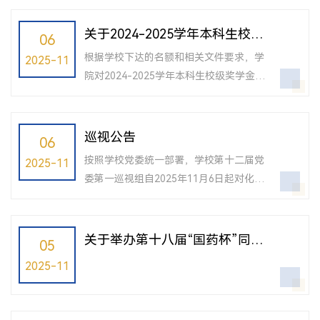
文婷、张文静、辛东硕、黄琬然、杜德
明、丁茉然、黄启超、杜圆圆、张俊宇学
关于2024-2025学年本科生校级
06
院会按照上述排序将同学们的材料发送至
奖学金评审结果的公示
根据学校下达的名额和相关文件要求，学
2025-11
基金会，最终获评的名单将由基金会确
院对2024-2025学年本科生校级奖学金进
定。对以上结果有异议的师生可在公示期
行了评审，现将结果公示如下：同济大学
内（11月10日17:00前）与热老师联系。联
8236化学创新奖学金（校级一等奖学金，
系电话：6598 2758联系邮箱：
10,000元，1人）：王皓鹏同济大学比亚迪
巡视公告
06
24126@tongji.edu.cn办公室：工程试验
奖励金（校级一等奖学金，10,000元，1
馆20
按照学校党委统一部署，学校第十二届党
2025-11
人）：王楠同济大学燕宝奖学金（校级一
委第一巡视组自2025年11月6日起对化学
等奖学金，10,000元，1人）：罗佳星同济
科学与工程学院党委进行巡视。根据《中
大学郭谢碧蓉优秀奖学金（校级一等奖学
共同济大学委员会巡视工作办法》规定，
金，10,000元，2人）：张峻铭、陈蕤同济
巡视期间，巡视组主要受理反映被巡视党
关于举办第十八届“国药杯”同济
05
大学小米奖学金（校级一等奖学金，5,00...
组织领导班子及其成员，以及下一级单位
大学化学知识竞赛的通知
2025-11
主要负责人的来信、来电、来访。反映其
他问题的信访举报，按规定转有关部门处
理。欢迎广大干部群众、师生通过来信、