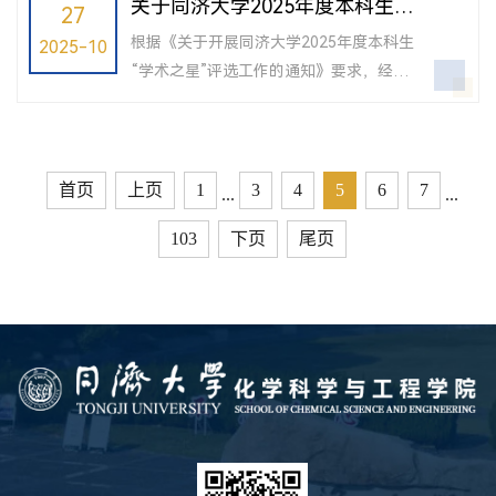
关于同济大学2025年度本科生
27
馆202化学科学与工程学院本科生奖学金评
梅川教授，甘肃省招生组专员张亚男老师
“学术之星”学院推荐人选名单的
审小组2025年1...
根据《关于开展同济大学2025年度本科生
2025-10
和于辉老师共同出席，与20余名来自甘肃
公示
“学术之星”评选工作的通知》要求，经学
省的2025级本科新生共聚一堂，展开了一
生个人申报、学院评审后，现对同济大学
场轻松而深入的交流。 中午12时，
2025年度本科生“学术之星”学院推荐人选
活动正式开始。曹同成书记首先致辞，代
名单予以公示：李宸琦如对以上评选结果
表学院向各位新同学的到来表示热烈欢...
有异议的师生，请在在公示期内（10月27
首页
上页
1
3
4
5
6
7
...
...
日—10月30日）反馈。联系人：热老师，
103
下页
尾页
65982758，24126@tongji.edu.cn共青团
同济大学化学科学与工程学院委员会2025
年10月27