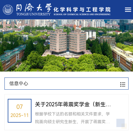
信息中心
关于2025年蒋震奖学金（新生）
07
评审结果的公示
根据学校下达的名额和相关文件要求，学
2025-11
院面向硕士研究生新生，开展了蒋震奖学
金评审，现将结果公示如下：李有梅、江