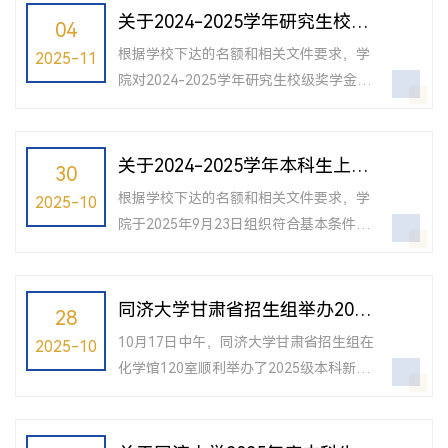
来电等方式向巡视组实事求是反映情况。
关于2024-2025学年研究生校级
04
联系信箱地点： 工程试验馆一二楼转角
奖学金评审结果的公示
根据学校下达的名额和相关文件要求，学
2025-11
处...
院对2024-2025学年研究生校级奖学金进
行了评审，现将结果公示如下：同济大学
比亚迪奖励金（金额20,000元）：博士：
苗超同济大学比亚迪奖励金（金额15,000
关于2024-2025学年本科生上海
30
元）：硕士：王慧媛、王佳浩同济大学普
市奖学金评选结果公示
根据学校下达的名额和相关文件要求，学
2025-10
利特奖学金（金额15,000元）：博士：刘
院于2025年9月23日组织符合基本条件的
苹萱、安子文、陈裕敏同济大学普利特奖
同学进行答辩，按照初评分数、答辩分数
学金（金额10,000元）：硕士：汪汝洁、
各占50%的比例进行评审。现将2024-
刘文博、王宇同济大学优秀博士生奖学金
2025学年度本科生上海市奖学金获奖名单
同济大学甘肃省招生组举办2025
28
（金额10,000元）：博士老生：刘子辉、
公示如下：任天坤对以上结果有异议的师
级本科新生午餐沙龙
张...
10月17日中午，同济大学甘肃省招生组在
2025-10
生可在公示期内（11月1日17:00前）与热
化学馆120室顺利举办了2025级本科新生
老师联系，前来查询评选结果汇总情况。
午餐沙龙。本次活动由甘肃省招生组专员
联系电话：6598 2758联系邮箱：
赵珺杰老师主持，化学科学与工程学院党
24126@tongji.edu.cn办公室：工程试验
委书记曹同成教授、甘肃省招生组组长刘