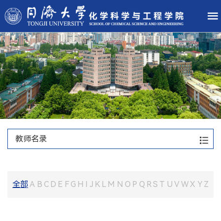
教师名录
全部
A
B
C
D
E
F
G
H
I
J
K
L
M
N
O
P
Q
R
S
T
U
V
W
X
Y
Z