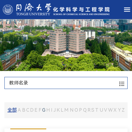
教师名录
全部
A
B
C
D
E
F
G
H
I
J
K
L
M
N
O
P
Q
R
S
T
U
V
W
X
Y
Z