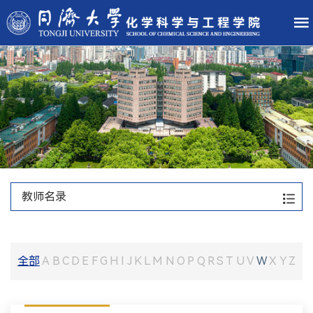
教师名录
全部
A
B
C
D
E
F
G
H
I
J
K
L
M
N
O
P
Q
R
S
T
U
V
W
X
Y
Z