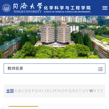
教师名录
全部
A
B
C
D
E
F
G
H
I
J
K
L
M
N
O
P
Q
R
S
T
U
V
W
X
Y
Z