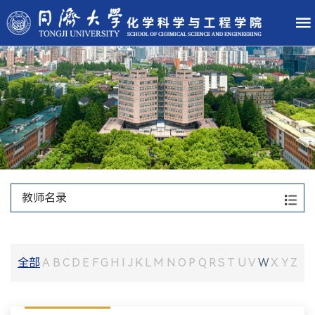
教师名录
全部
A
B
C
D
E
F
G
H
I
J
K
L
M
N
O
P
Q
R
S
T
U
V
W
X
Y
Z