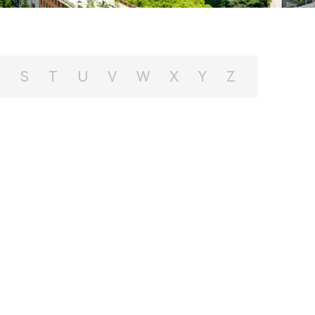
R
S
T
U
V
W
X
Y
Z