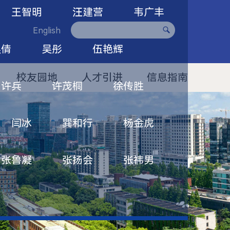
王智明
汪建营
韦广丰
English
吴倩
吴彤
伍艳辉
校友园地
人才引进
信息指南
许兵
许茂桐
徐传胜
闫冰
巽和行
杨金虎
张鲁凝
张扬会
张祎男