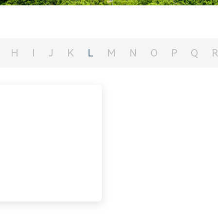
H
I
J
K
L
M
N
O
P
Q