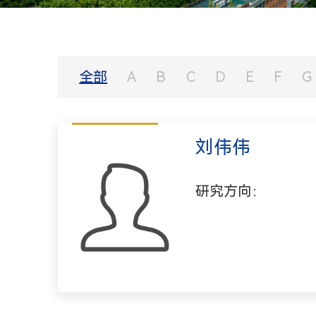
全部
A
B
C
D
E
F
G
刘伟伟
研究方向：