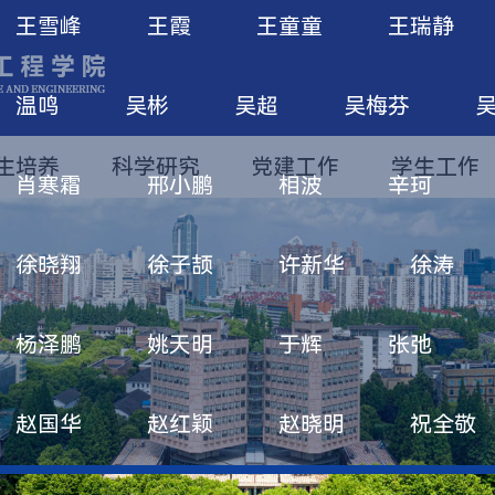
王雪峰
王霞
王童童
王瑞静
温鸣
吴彬
吴超
吴梅芬
生培养
科学研究
党建工作
学生工作
肖寒霜
邢小鹏
相波
辛珂
徐晓翔
徐子颉
许新华
徐涛
杨泽鹏
姚天明
于辉
张弛
赵国华
赵红颖
赵晓明
祝全敬