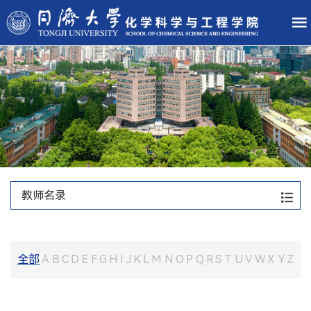
教师名录
全部
A
B
C
D
E
F
G
H
I
J
K
L
M
N
O
P
Q
R
S
T
U
V
W
X
Y
Z