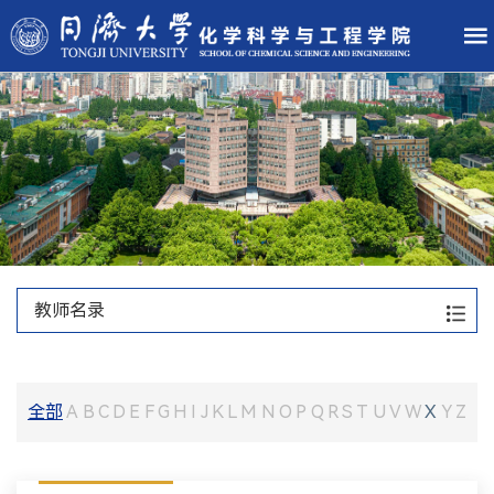
教师名录
全部
A
B
C
D
E
F
G
H
I
J
K
L
M
N
O
P
Q
R
S
T
U
V
W
X
Y
Z