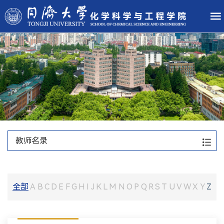
教师名录
全部
A
B
C
D
E
F
G
H
I
J
K
L
M
N
O
P
Q
R
S
T
U
V
W
X
Y
Z